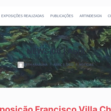
EXPOSIÇÕES REALIZADAS
PUBLICAÇÕES
ARTINDESIGN
C
NEWS 06 | Abril
BETH ARARUNA
ABRIL 3, 2022
NOTICIAS
xposição Francisco Villa Ch