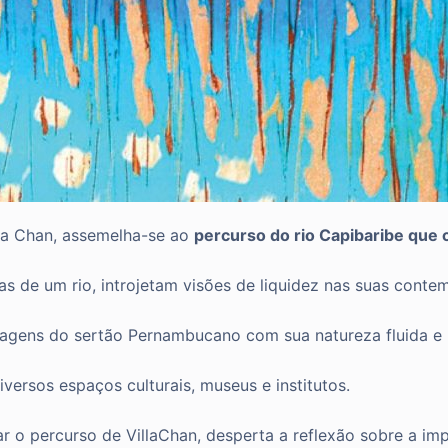
lla Chan, assemelha-se ao
percurso do rio Capibaribe que c
guas de um rio, introjetam visões de liquidez nas suas conte
isagens do sertão Pernambucano com sua natureza fluida e u
versos espaços culturais,
museus e institutos.
 o percurso de VillaChan, desperta a reflexão sobre a im