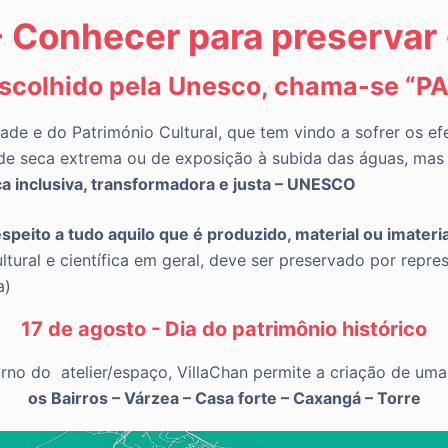
- Conhecer para preservar 
escolhido pela Unesco, chama-se “P
ade e do Património Cultural, que tem vindo a sofrer os ef
 de seca extrema ou de exposição à subida das águas, m
a inclusiva, transformadora e justa – UNESCO
espeito a tudo aquilo que é produzido, material ou imater
tural e científica em geral, deve ser preservado por repres
a)
17 de agosto - Dia do patrimônio histórico
orno do
atelier/espaço,
VillaChan permite a criação de um
os Bairros – Várzea – Casa forte – Caxangá – Torre