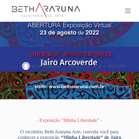
NEWS 10 | Agosto
BETH ARARUNA
AGOSTO 15, 2022
NOTICIAS
- Exposição "Minha Liberdade" -
O escritório Beth Araruna Arte, convida você para
conhecer a exposição
“Minha Liberdade” de Jairo