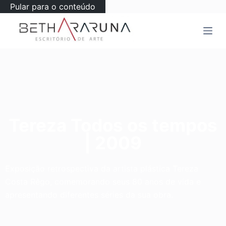
Pular para o conteúdo
Tereza Todos os tempos
| 2009
Exposição retrospectiva da artista plástica Tereza
Costa Rêgo, comemorando seus 80 anos de vida e
apresentando diferentes séries da sua obra.